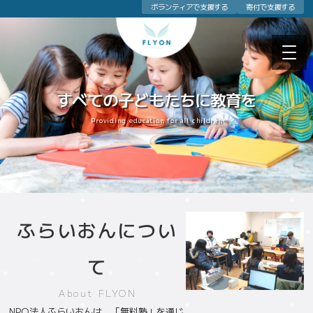
ボランティアで支援する
寄付で支援する
すべての子どもたちに教育を
Providing support through free cram schools.
Promoting free cram schools
Providing education for all children
Providing support for free cram schools.
ふらいおんについ
て
About FLYON
NPO法人ふらいおんは、「無料塾」を通じ